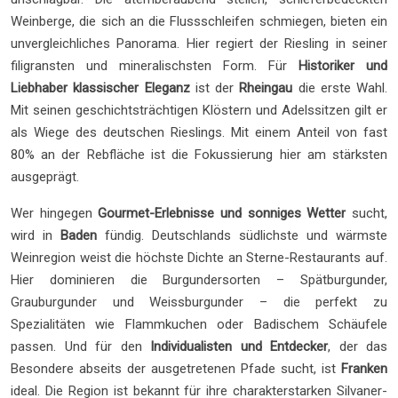
Weinberge, die sich an die Flussschleifen schmiegen, bieten ein
unvergleichliches Panorama. Hier regiert der Riesling in seiner
filigransten und mineralischsten Form. Für
Historiker und
Liebhaber klassischer Eleganz
ist der
Rheingau
die erste Wahl.
Mit seinen geschichtsträchtigen Klöstern und Adelssitzen gilt er
als Wiege des deutschen Rieslings. Mit einem Anteil von fast
80% an der Rebfläche ist die Fokussierung hier am stärksten
ausgeprägt.
Wer hingegen
Gourmet-Erlebnisse und sonniges Wetter
sucht,
wird in
Baden
fündig. Deutschlands südlichste und wärmste
Weinregion weist die höchste Dichte an Sterne-Restaurants auf.
Hier dominieren die Burgundersorten – Spätburgunder,
Grauburgunder und Weissburgunder – die perfekt zu
Spezialitäten wie Flammkuchen oder Badischem Schäufele
passen. Und für den
Individualisten und Entdecker
, der das
Besondere abseits der ausgetretenen Pfade sucht, ist
Franken
ideal. Die Region ist bekannt für ihre charakterstarken Silvaner-