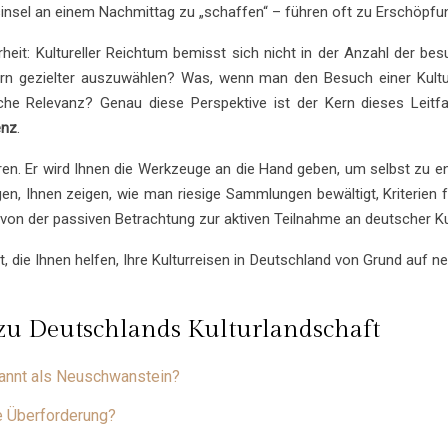
sel an einem Nachmittag zu „schaffen“ – führen oft zu Erschöpfung
it: Kultureller Reichtum bemisst sich nicht in der Anzahl der be
ern gezielter auszuwählen? Was, wenn man den Besuch einer Kulture
he Relevanz? Genau diese Perspektive ist der Kern dieses Leitfa
enz
.
ieren. Er wird Ihnen die Werkzeuge an die Hand geben, um selbst zu en
, Ihnen zeigen, wie man riesige Sammlungen bewältigt, Kriterien 
 von der passiven Betrachtung zur aktiven Teilnahme an deutscher Ku
lt, die Ihnen helfen, Ihre Kulturreisen in Deutschland von Grund auf n
n zu Deutschlands Kulturlandschaft
annt als Neuschwanstein?
e Überforderung?