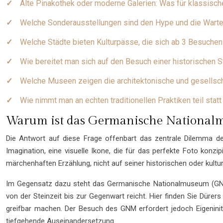
Alte Pinakothek oder moderne Galerien: Was für klassisc
Welche Sonderausstellungen sind den Hype und die Wartez
Welche Städte bieten Kulturpässe, die sich ab 3 Besuchen
Wie bereitet man sich auf den Besuch einer historischen S
Welche Museen zeigen die architektonische und gesellsc
Wie nimmt man an echten traditionellen Praktiken teil stat
Warum ist das Germanische National
Die Antwort auf diese Frage offenbart das zentrale Dilemma de
Imagination, eine visuelle Ikone, die für das perfekte Foto konzip
märchenhaften Erzählung, nicht auf seiner historischen oder kultur
Im Gegensatz dazu steht das Germanische Nationalmuseum (GNM)
von der Steinzeit bis zur Gegenwart reicht. Hier finden Sie Dürers
greifbar machen. Der Besuch des GNM erfordert jedoch Eigeniniti
tiefgehende Auseinandersetzung.