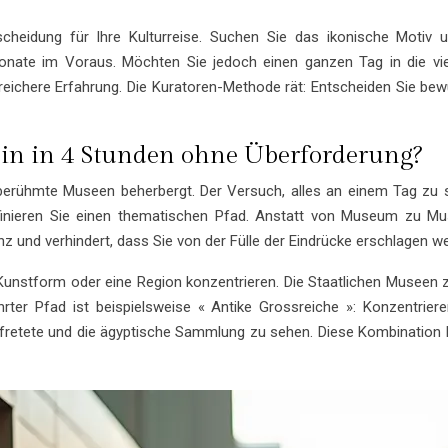
cheidung für Ihre Kulturreise. Suchen Sie das ikonische Motiv 
onate im Voraus. Möchten Sie jedoch einen ganzen Tag in die vi
chere Erfahrung. Die Kuratoren-Methode rät: Entscheiden Sie bewu
in in 4 Stunden ohne Überforderung?
erühmte Museen beherbergt. Der Versuch, alles an einem Tag zu seh
finieren Sie einen thematischen Pfad. Anstatt von Museum zu Mu
nz und verhindert, dass Sie von der Fülle der Eindrücke erschlagen w
Kunstform oder eine Region konzentrieren. Die Staatlichen Museen zu
ährter Pfad ist beispielsweise « Antike Grossreiche »: Konzentr
tete und die ägyptische Sammlung zu sehen. Diese Kombination läs