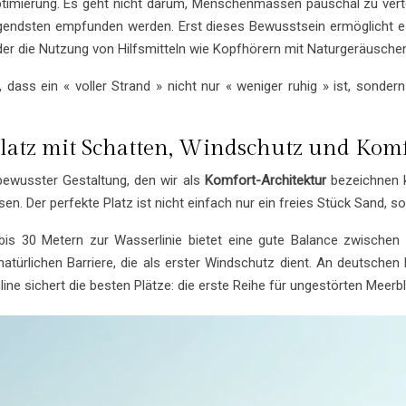
Optimierung. Es geht nicht darum, Menschenmassen pauschal zu ver
engendsten empfunden werden. Erst dieses Bewusstsein ermöglicht 
oder die Nutzung von Hilfsmitteln wie Kopfhörern mit Naturgeräusche
 dass ein « voller Strand » nicht nur « weniger ruhig » ist, sonder
latz mit Schatten, Windschutz und Komf
bewusster Gestaltung, den wir als
Komfort-Architektur
bezeichnen k
n. Der perfekte Platz ist nicht einfach nur ein freies Stück Sand, s
20 bis 30 Metern zur Wasserlinie bietet eine gute Balance zwisch
 natürlichen Barriere, die als erster Windschutz dient. An deutschen
ne sichert die besten Plätze: die erste Reihe für ungestörten Meerbl