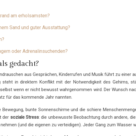
Strand am erholsamsten?
inem Sand und guter Ausstattung?
n?
ngern oder Adrenalinsuchenden?
als gedacht?
Grundrauschen aus Gesprächen, Kinderrufen und Musik führt zu einer 
teht in direktem Konflikt mit der Notwendigkeit des Gehirns, stä
elbst wenn er nicht bewusst wahrgenommen wird. Der Wunsch nach Str
atz für das kommende Jahr nannten.
ige Bewegung, bunte Sonnenschirme und die schiere Menschenmenge 
t der
soziale Stress
: die unbewusste Beobachtung durch andere, die
 nehmen (und die eigenen zu verteidigen). Jeder Gang zum Wasser wi