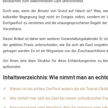
Beobachter zum willkommenen Gast überschreitet.
Doch was, wenn der Ansatz von Grund auf falsch ist? Was, wen
kultureller Begegnung liegt nicht im Ereignis selbst, sondern i
Dorfgasthof zu verstehen und die unausgesprochenen Regeln der G
Verstehens.
Dieser Artikel ist daher kein weiterer Veranstaltungskalender. Er
der gelebten Praxis unterscheiden, wie Sie sich als Gast respekt
getragen werden. Es ist ein Wegweiser von der Zuschauertribüne dir
Um Ihnen eine klare Struktur für diese Entdeckungsreise zu bie
aufbereitet.
Inhaltsverzeichnis: Wie nimmt man an echten
Warum ist ein echtes Dorffest anders als ein Tourist-Okto
Wie verhält man sich als Gast bei einem schwäbischen F
Passionsspiele oder Weinfest: Was für religiöse oder säk