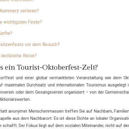
n Kommerz verloren?
re wichtigsten Feste?
ünfte?
chützenfests vor dem Besuch?
 dedizierte Reise?
s ein Tourist-Oktoberfest-Zelt?
rffest und einer global vermarkteten Veranstaltung wie dem Okto
f maximalen Durchsatz und internationalen Tourismus ausgelegt ist.
zenverein oder dem Gesangsverein organisiert – von der Gemeinschaf
Aktionärswerten.
 Statt anonymer Menschenmassen treffen Sie auf Nachbarn, Familien
elle aus dem Nachbarort. Es ist diese Dichte an lokaler Organisati
 schafft. Der Fokus liegt auf dem sozialen Miteinander, nicht auf 