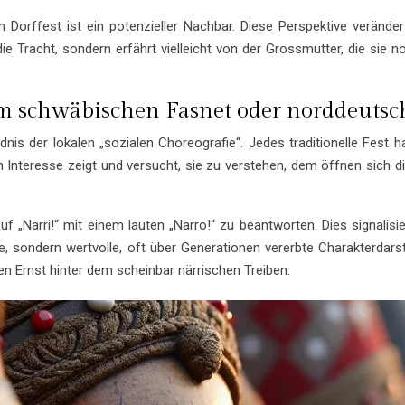
em Dorffest ist ein potenzieller Nachbar. Diese Perspektive verän
Tracht, sondern erfährt vielleicht von der Grossmutter, die sie no
nem schwäbischen Fasnet oder norddeuts
is der lokalen „sozialen Choreografie“. Jedes traditionelle Fest 
ch Interesse zeigt und versucht, sie zu verstehen, dem öffnen sich 
„Narri!“ mit einem lauten „Narro!“ zu beantworten. Dies signalisie
, sondern wertvolle, oft über Generationen vererbte Charakterdars
efen Ernst hinter dem scheinbar närrischen Treiben.