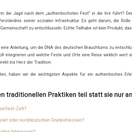
n die Jagd nach dem „authentischsten Fest“ in die Irre führt? D
m Verständnis seiner sozialen Infrastruktur. Es geht darum, die Ro
emeinschaft zu entschlüsseln. Echte Teilhabe ist kein Produkt, da
 ist eine Anleitung, um die DNA des deutschen Brauchtums zu entschlü
voll integrieren und welche Feste und Orte eine Reise wirklich wert
ekt ins Herz der Tradition.
ten, haben wir die wichtigsten Aspekte für ein authentisches Erl
 traditionellen Praktiken teil statt sie nur 
berfest-Zelt?
asnet oder norddeutschen Grünkohlessen?
ulare Interessen?