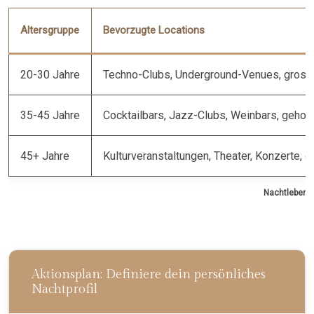
Altersgruppe
Bevorzugte Locations
20-30 Jahre
Techno-Clubs, Underground-Venues, gross
35-45 Jahre
Cocktailbars, Jazz-Clubs, Weinbars, geho
45+ Jahre
Kulturveranstaltungen, Theater, Konzerte,
Nachtleben-O
Aktionsplan: Definiere dein persönliches
Nachtprofil