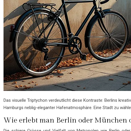
Das visuelle Triptychon verdeutlicht diese Kontraste: Berlins kre
Hamburgs neblig-eleganter Hafenatmosphäre. Eine Stadt zu wählen
Wie erlebt man Berlin oder München 
Die schiere Grösse und Vielfalt von Metropolen wie Berlin od