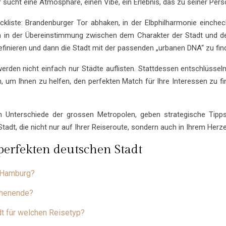
sucht eine Atmosphäre, einen Vibe, ein Erlebnis, das zu seiner Persö
eckliste: Brandenburger Tor abhaken, in der Elbphilharmonie einch
n in der Übereinstimmung zwischen dem Charakter der Stadt und 
definieren und dann die Stadt mit der passenden „urbanen DNA“ zu fi
werden nicht einfach nur Städte auflisten. Stattdessen entschlüsse
n, um Ihnen zu helfen, den perfekten Match für Ihre Interessen zu fi
en Unterschiede der grossen Metropolen, geben strategische Tip
tadt, die nicht nur auf Ihrer Reiseroute, sondern auch in Ihrem Herze
perfekten deutschen Stadt
r Hamburg?
chenende?
dt für welchen Reisetyp?