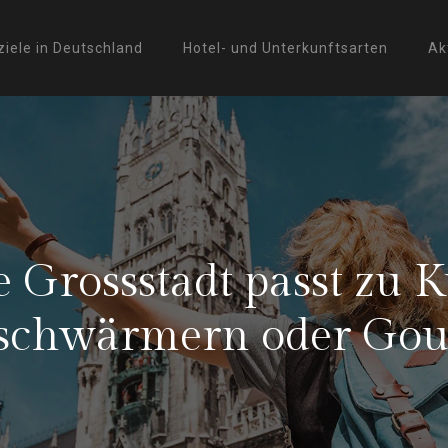
ziele in Deutschland
Hotel- und Unterkunftsarten
Ak
 Grossstadt passt zu K
schwärmern oder Gou