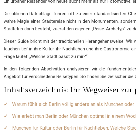
Ein urbaner Reisender von heute sucht mehr als nur Fotomotive; er 
Die üblichen Ratschläge führen oft zu einer standardisierten Ch
wahre Magie einer Städtereise nicht in den Monumenten, sonder
Städtetrip darin besteht, zuerst den eigenen „Reise-Archetyp“ zu 
Dieser Guide bricht mit der traditionellen Herangehensweise. Wir 
tauchen tief in ihre Kultur, ihr Nachtleben und ihre Gastronomie ei
Frage lautet: „Welche Stadt passt zu mir?“.
In den folgenden Abschnitten analysieren wir die fundamental
Angebot für verschiedene Reisetypen. So finden Sie zielsicher die S
Inhaltsverzeichnis: Ihr Wegweiser zur 
Warum fühlt sich Berlin völlig anders an als München ode
Wie erlebt man Berlin oder München optimal in einem Wo
München für Kultur oder Berlin für Nachtleben: Welche Sta