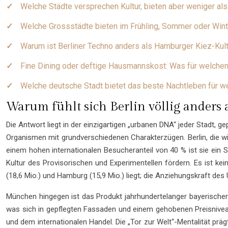
Welche Städte versprechen Kultur, bieten aber weniger als
Welche Grossstädte bieten im Frühling, Sommer oder Wint
Warum ist Berliner Techno anders als Hamburger Kiez-Kul
Fine Dining oder deftige Hausmannskost: Was für welch
Welche deutsche Stadt bietet das beste Nachtleben für w
Warum fühlt sich Berlin völlig ander
Die Antwort liegt in der einzigartigen „urbanen DNA“ jeder Stadt,
Organismen mit grundverschiedenen Charakterzügen. Berlin, die wie
einem hohen internationalen Besucheranteil von 40 % ist sie ein S
Kultur des Provisorischen und Experimentellen fördern. Es ist ke
(18,6 Mio.) und Hamburg (15,9 Mio.) liegt; die Anziehungskraft des 
München hingegen ist das Produkt jahrhundertelanger bayerischer 
was sich in gepflegten Fassaden und einem gehobenen Preisniveau w
und dem internationalen Handel. Die „Tor zur Welt“-Mentalität pr