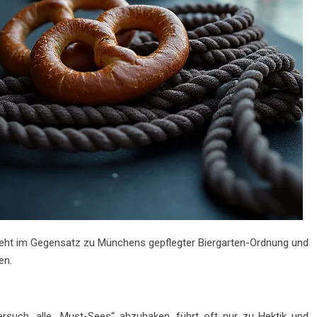
, steht im Gegensatz zu Münchens gepflegter Biergarten-Ordnung und
en.
such, alle „Must-Sees“ abzuhaken, führt oft nur zu Hektik und