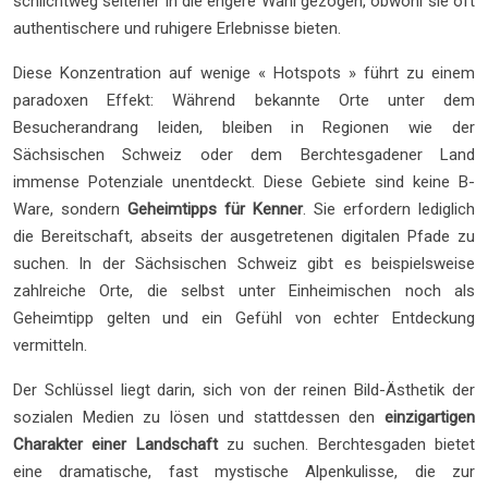
schlichtweg seltener in die engere Wahl gezogen, obwohl sie oft
authentischere und ruhigere Erlebnisse bieten.
Diese Konzentration auf wenige « Hotspots » führt zu einem
paradoxen Effekt: Während bekannte Orte unter dem
Besucherandrang leiden, bleiben in Regionen wie der
Sächsischen Schweiz oder dem Berchtesgadener Land
immense Potenziale unentdeckt. Diese Gebiete sind keine B-
Ware, sondern
Geheimtipps für Kenner
. Sie erfordern lediglich
die Bereitschaft, abseits der ausgetretenen digitalen Pfade zu
suchen. In der Sächsischen Schweiz gibt es beispielsweise
zahlreiche Orte, die selbst unter Einheimischen noch als
Geheimtipp gelten und ein Gefühl von echter Entdeckung
vermitteln.
Der Schlüssel liegt darin, sich von der reinen Bild-Ästhetik der
sozialen Medien zu lösen und stattdessen den
einzigartigen
Charakter einer Landschaft
zu suchen. Berchtesgaden bietet
eine dramatische, fast mystische Alpenkulisse, die zur