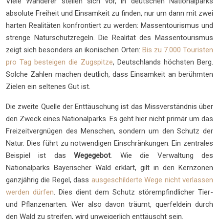
Viele Wanderer stellen sich vor, in deutschen Nationalparks
absolute Freiheit und Einsamkeit zu finden, nur um dann mit zwei
harten Realitäten konfrontiert zu werden: Massentourismus und
strenge Naturschutzregeln. Die Realität des Massentourismus
zeigt sich besonders an ikonischen Orten:
Bis zu 7.000 Touristen
pro Tag besteigen die Zugspitze
, Deutschlands höchsten Berg.
Solche Zahlen machen deutlich, dass Einsamkeit an berühmten
Zielen ein seltenes Gut ist.
Die zweite Quelle der Enttäuschung ist das Missverständnis über
den Zweck eines Nationalparks. Es geht hier nicht primär um das
Freizeitvergnügen des Menschen, sondern um den Schutz der
Natur. Dies führt zu notwendigen Einschränkungen. Ein zentrales
Beispiel ist das
Wegegebot
. Wie die Verwaltung des
Nationalparks Bayerischer Wald erklärt, gilt in den Kernzonen
ganzjährig die Regel, dass
ausgeschilderte Wege nicht verlassen
werden dürfen
. Dies dient dem Schutz störempfindlicher Tier-
und Pflanzenarten. Wer also davon träumt, querfeldein durch
den Wald zu streifen, wird unweigerlich enttäuscht sein.