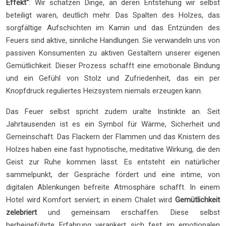
Effekt“
: Wir schätzen Dinge, an deren Entstehung wir selbst
beteiligt waren, deutlich mehr. Das Spalten des Holzes, das
sorgfältige Aufschichten im Kamin und das Entzünden des
Feuers sind aktive, sinnliche Handlungen. Sie verwandeln uns von
passiven Konsumenten zu aktiven Gestaltern unserer eigenen
Gemütlichkeit. Dieser Prozess schafft eine emotionale Bindung
und ein Gefühl von Stolz und Zufriedenheit, das ein per
Knopfdruck reguliertes Heizsystem niemals erzeugen kann.
Das Feuer selbst spricht zudem uralte Instinkte an. Seit
Jahrtausenden ist es ein Symbol für Wärme, Sicherheit und
Gemeinschaft. Das Flackern der Flammen und das Knistern des
Holzes haben eine fast hypnotische, meditative Wirkung, die den
Geist zur Ruhe kommen lässt. Es entsteht ein natürlicher
sammelpunkt, der Gespräche fördert und eine intime, von
digitalen Ablenkungen befreite Atmosphäre schafft. In einem
Hotel wird Komfort serviert; in einem Chalet wird
Gemütlichkeit
zelebriert
und gemeinsam erschaffen. Diese selbst
herbeigeführte Erfahrung verankert sich fest im emotionalen