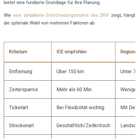
bietet eine fundierte Grundlage für Ihre Planung.
Wie
eine detaillierte Entscheidungsmatrix des DRV
zeigt, hängt
die optimale Wahl von mehreren Faktoren ab:
Kriterium
ICE empfohlen
Regional
Entfernung
Über 150 km
Unter 7
Zeitersparnis
Mehr als 60 Min.
Weniger 
Ticketart
Bei Flexibilität wichtig
Mit Deut
Streckenart
Geschäftlich/Zeitkritisch
Landscha