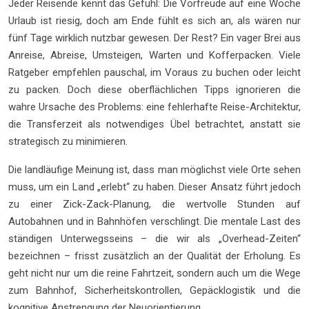
Jeder Reisende kennt das Gefühl: Die Vorfreude auf eine Woche
Urlaub ist riesig, doch am Ende fühlt es sich an, als wären nur
fünf Tage wirklich nutzbar gewesen. Der Rest? Ein vager Brei aus
Anreise, Abreise, Umsteigen, Warten und Kofferpacken. Viele
Ratgeber empfehlen pauschal, im Voraus zu buchen oder leicht
zu packen. Doch diese oberflächlichen Tipps ignorieren die
wahre Ursache des Problems: eine fehlerhafte Reise-Architektur,
die Transferzeit als notwendiges Übel betrachtet, anstatt sie
strategisch zu minimieren.
Die landläufige Meinung ist, dass man möglichst viele Orte sehen
muss, um ein Land „erlebt“ zu haben. Dieser Ansatz führt jedoch
zu einer Zick-Zack-Planung, die wertvolle Stunden auf
Autobahnen und in Bahnhöfen verschlingt. Die mentale Last des
ständigen Unterwegsseins – die wir als „Overhead-Zeiten“
bezeichnen – frisst zusätzlich an der Qualität der Erholung. Es
geht nicht nur um die reine Fahrtzeit, sondern auch um die Wege
zum Bahnhof, Sicherheitskontrollen, Gepäcklogistik und die
kognitive Anstrengung der Neuorientierung.