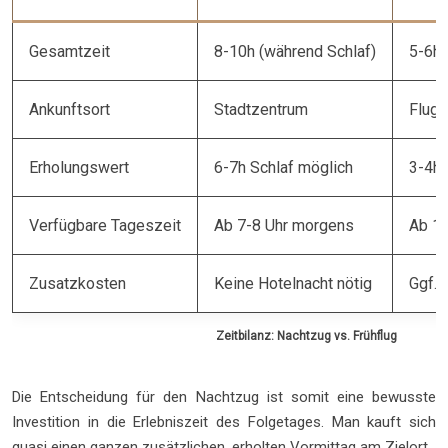
Gesamtzeit
8-10h (während Schlaf)
5-6h 
Ankunftsort
Stadtzentrum
Flugh
Erholungswert
6-7h Schlaf möglich
3-4h 
Verfügbare Tageszeit
Ab 7-8 Uhr morgens
Ab 10
Zusatzkosten
Keine Hotelnacht nötig
Ggf. 
Zeitbilanz: Nachtzug vs. Frühflug
Die Entscheidung für den Nachtzug ist somit eine bewusste
Investition in die Erlebniszeit des Folgetages. Man kauft sich
quasi einen ganzen zusätzlichen, erholten Vormittag am Zielort.