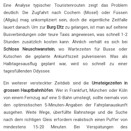
Eine Analyse typischer Touristenrouten zeigt das Problem
deutlich: Die Zugfahrt nach Cochem (Mosel) oder Füssen
(Allgäu) mag unkompliziert sein, doch die eigentliche Zeitfalle
lauert danach. Um zur
Burg Eltz
zu gelangen, ist man auf seltene
Busverbindungen oder teure Taxis angewiesen, was schnell 1-2
Stunden zusätzlich kosten kann. Ähnlich verhält es sich bei
Schloss Neuschwanstein
, wo Wartezeiten für Busse oder
Kutschen die geplante Ankunftszeit pulverisieren. Was als
Halbtagesausflug geplant war, wird so schnell zu einer
tagesfüllenden Odyssee.
Ein weiterer versteckter Zeitdieb sind die
Umsteigezeiten in
grossen Hauptbahnhöfen
. Wer in Frankfurt, München oder Köln
von einem Fernzug auf eine S-Bahn umsteigt, sollte niemals von
den optimistischen 5-Minuten-Angaben der Fahrplanauskunft
ausgehen. Weite Wege, überfüllte Bahnsteige und die Suche
nach dem richtigen Gleis erfordern realistisch einen Puffer von
mindestens 15-20 Minuten. Bei Verspätungen des