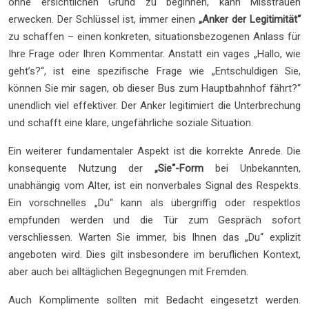
ohne ersichtlichen Grund zu beginnen, kann Misstrauen
erwecken. Der Schlüssel ist, immer einen
„Anker der Legitimität“
zu schaffen – einen konkreten, situationsbezogenen Anlass für
Ihre Frage oder Ihren Kommentar. Anstatt ein vages „Hallo, wie
geht’s?“, ist eine spezifische Frage wie „Entschuldigen Sie,
können Sie mir sagen, ob dieser Bus zum Hauptbahnhof fährt?“
unendlich viel effektiver. Der Anker legitimiert die Unterbrechung
und schafft eine klare, ungefährliche soziale Situation.
Ein weiterer fundamentaler Aspekt ist die korrekte Anrede. Die
konsequente Nutzung der
„Sie“-Form
bei Unbekannten,
unabhängig vom Alter, ist ein nonverbales Signal des Respekts.
Ein vorschnelles „Du“ kann als übergriffig oder respektlos
empfunden werden und die Tür zum Gespräch sofort
verschliessen. Warten Sie immer, bis Ihnen das „Du“ explizit
angeboten wird. Dies gilt insbesondere im beruflichen Kontext,
aber auch bei alltäglichen Begegnungen mit Fremden.
Auch Komplimente sollten mit Bedacht eingesetzt werden.