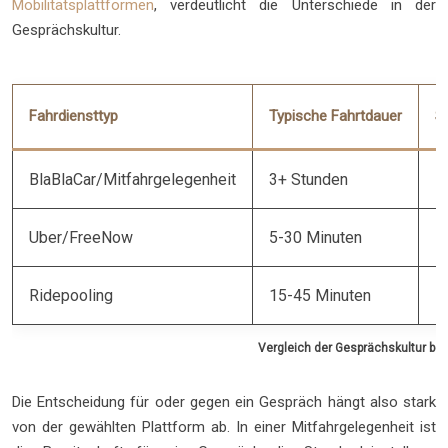
Mobilitätsplattformen
, verdeutlicht die Unterschiede in der
Gesprächskultur.
Fahrdiensttyp
Typische Fahrtdauer
So
BlaBlaCar/Mitfahrgelegenheit
3+ Stunden
H
Uber/FreeNow
5-30 Minuten
N
Ridepooling
15-45 Minuten
Mi
Vergleich der Gesprächskultur be
Die Entscheidung für oder gegen ein Gespräch hängt also stark
von der gewählten Plattform ab. In einer Mitfahrgelegenheit ist