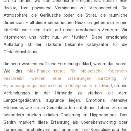
Ort zu stehen, wo sich Geschichte ereignet hat, schafft eine
direkte, fast physische Verbindung zur Vergangenheit. Die
Atmosphäre, die Geräusche (oder die Stille), die räumliche
Dimension – all diese sensorischen Reize umgehen den reinen
Intellekt und zielen direkt auf unser emotionales Zentrum. Wir
informieren uns nicht nur, wir *fühlen*. Diese emotionale
Aufladung ist der stärkste bekannte Katalysator für die
Gedächtnisbildung.
Die neurowissenschaftliche Forschung erklärt, warum das so ist.
Wie das
Max-Planck-Institut für biologische Kybernetik
beschreibt, werden neue Erfahrungen kurzzeitig im
Hippocampus gespeichert und in Ruhephasen reaktiviert
, um die
Verbindungen in der Hirnrinde zu stärken, die dem
Langzeitgedächtnis zugrunde liegen. Emotional intensive
Erlebnisse, wie sie an Gedenkstätten entstehen, führen zu einer
besonders starken initialen Codierung im Hippocampus. Das
Gehirn markiert diese Erfahrung als überlebenswichtig oder
zumindest hochrelevant und priorisiert ihre Konsolidierung. Ein