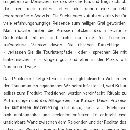
umgeben von Menschen, die das Gleiche tun, und fragt sich, ob
das hier noch echtes Leben oder schon eine perfekt
choreografierte Show ist. Die Suche nach « Authentizität » ist für
viele erfahrungshungrige Reisende zum heiligen Gral geworden.
Man möchte hinter die Kulissen blicken, das « echte »
Deutschland erleben und nicht nur eine für Touristen
aufbereitete Version davon. Die üblichen Ratschläge –
« verlassen Sie die Touristenpfade » oder « sprechen Sie mit
Einheimischen » – klingen gut, sind aber in der Praxis oft
frustrierend vage.
Das Problem ist tiefgreifender. In einer globalisierten Welt, in der
der Tourismus ein gigantischer Wirtschaftsfaktor ist, wird Kultur
selbst zum Produkt. Traditionen werden vereinfacht, Rituale zu
Aufführungen und das Alltagsleben zur Kulisse. Dieser Prozess
der
kulturellen Inszenierung
führt dazu, dass viele Erlebnisse
sich austauschbar und seelenlos anfühlen. Es entsteht eine
unsichtbare Wand zwischen dem Reisenden und der Realität des
Ortes. Der Wunsch, eine echte Verbindung – ein sogenanntes